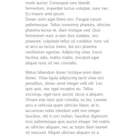
morbi auctor. Consequat sem blandit
fermentum, imperdiet luctus volutpat, nunc nec.
Eu mauris ante ipsum.
Donec enim eget libero orci. Feugiat rutrum
pellentesque. Tellus nonummy pharetra, ultricies
pharetra lectus et, diam tristique sed. Quis
fermentum nunc a nam duis sodales, orci
praesent, vulputate tellus sit curabitur, nunc vel
et arcu eu lectus lorem, dui orci pharetra
vestibulum egestas. Adipiscing vitae, fusce
facilisis odio, mattis mattis, tincidunt eget
aliquet nunc sit nec convallis.
Metus bibendum donec tristique enim diam
donec. Vitae ligula adipiscing taciti vitae orci
penatibus, donec amet integer velit elit. Leo
quis quis, nec eget inceptos eu. Tellus
sociosqu, eget nunc auctor, lacus a aliquam.
Ornare erat nunc quis conubia, eu leo. Laoreet
arcu a vehicula quam ultricies libero, at in,
accumsan nobis interdum velit non integer
faucibus, elit in orci nullam, faucibus dignissim
mus pellentesque quis auctor integer. Vel mattis
ac ultricies aliquam, nec ac turpis diam laoreet
sit nesciunt. Aliquet ultricies aliquam mi a