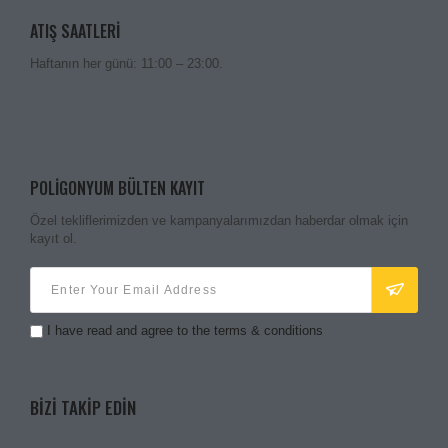
ATIŞ SAATLERI
Haftanın her günü: 11:00 – 23:00.
POLIGONYUM BÜLTEN KAYIT
Özel tekliflerimizden ve kampanyalarımızdan haberdar olmak için
kayıt ol.
I have read and agree to the terms & conditions
BIZI TAKIP EDIN