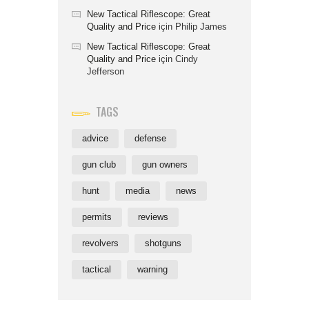
New Tactical Riflescope: Great
Quality and Price
için
Philip James
New Tactical Riflescope: Great
Quality and Price
için
Cindy
Jefferson
TAGS
advice
defense
gun club
gun owners
hunt
media
news
permits
reviews
revolvers
shotguns
tactical
warning