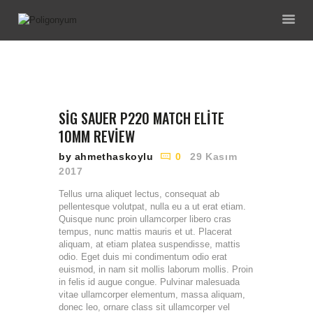
ANA SAYFA
HAKKIMIZDA
SIG SAUER P220 MATCH ELITE
EĞITIMLERIMIZ
10MM REVIEW
ENVANTERIMIZ
by ahmethaskoylu
0
29 Kasım
GALERI
2017
İNDIRIMLI
Tellus urna aliquet lectus, consequat ab
PAKETLERIMIZ
pellentesque volutpat, nulla eu a ut erat etiam.
Quisque nunc proin ullamcorper libero cras
İLETIŞIM
tempus, nunc mattis mauris et ut. Placerat
aliquam, at etiam platea suspendisse, mattis
odio. Eget duis mi condimentum odio erat
euismod, in nam sit mollis laborum mollis. Proin
in felis id augue congue. Pulvinar malesuada
vitae ullamcorper elementum, massa aliquam,
donec leo, ornare class sit ullamcorper vel