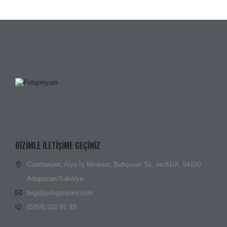
BIZIMLE ILETIŞIME GEÇINIZ
Cumhuriyet, Alya İş Merkezi, Bahçıvan Sk. no:81/A, 54100
Adapazarı/Sakarya
bilgi@poligonyum.com
(0264) 502 81 93