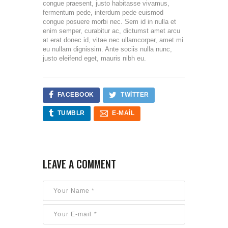
congue praesent, justo habitasse vivamus,
fermentum pede, interdum pede euismod
congue posuere morbi nec. Sem id in nulla et
enim semper, curabitur ac, dictumst amet arcu
at erat donec id, vitae nec ullamcorper, amet mi
eu nullam dignissim. Ante sociis nulla nunc,
justo eleifend eget, mauris nibh eu.
FACEBOOK
TWITTER
TUMBLR
E-MAIL
LEAVE A COMMENT