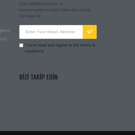
Özel tekliflerimizden ve
kampanyalarımızdan haberdar olmak
için kayıt ol.
itimi)
imi)
I have read and agree to the terms &
conditions
BIZI TAKIP EDIN