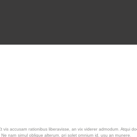
ANA SAYFA
HAKKIMIZDA
EĞITIMLERIMIZ
ENVANTERIMIZ
GALERI
İNDIRIMLI
PAKETLERIMIZ
İLETIŞIM
t vis accusam rationibus liberavisse, an vix viderer admodum. Atqui do
 Ne nam simul oblique alterum, pri solet omnium id, usu an munere.