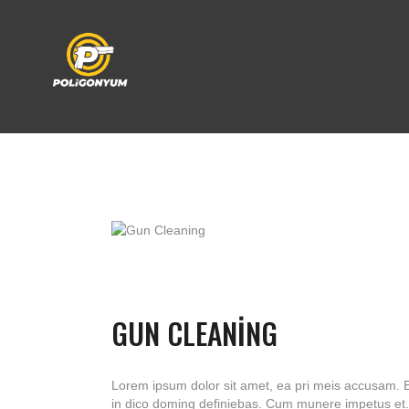
GUN CLEANING
Lorem ipsum dolor sit amet, ea pri meis accusam. E
in dico doming definiebas. Cum munere impetus et.