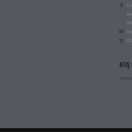
Cu
Ba
Ad
bi
(0
ATIŞ
Haftan