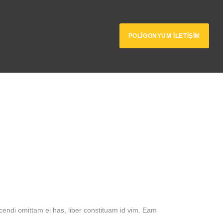
POLİGONYUM İLETİŞİM
cendi omittam ei has, liber constituam id vim. Eam