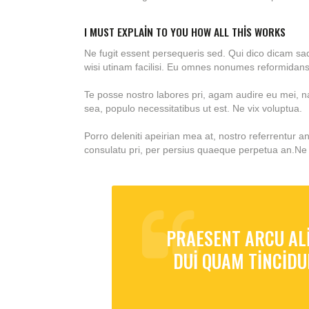
I MUST EXPLAIN TO YOU HOW ALL THIS WORKS
Ne fugit essent persequeris sed. Qui dico dicam sa
wisi utinam facilisi. Eu omnes nonumes reformidans 
Te posse nostro labores pri, agam audire eu mei, nat
sea, populo necessitatibus ut est. Ne vix voluptua.
Porro deleniti apeirian mea at, nostro referrentur a
consulatu pri, per persius quaeque perpetua an.Ne 
PRAESENT ARCU ALI
DUI QUAM TINCIDU