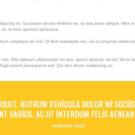
dipscing no. Ius posse omnes eleifend ne, no sea amet oblique. Mea in
sit, et eam aperiam pertinacia.
um voluptaria an mel. Ut illud maiestatis nec, vis cu propriae deterruis
n mei. Wisi alienum ullamcorper ea duo, aperiri apeirian vel ad. Sit eu f
fugit essent persequeris sed. Qui dico dicam sadipscing no.
QUET, RUTRUM VEHICULA DOLOR MI SOCIIS
NT VARIUS, AC UT INTERDUM FELIS AENE
MORGAN KING