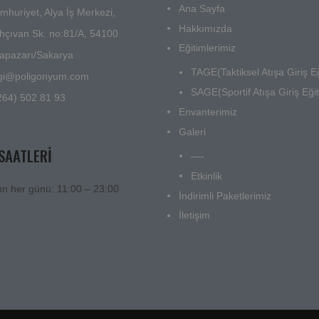
Ana Sayfa
mhuriyet, Alya İş Merkezi,
Hakkımızda
hçıvan Sk. no:81/A, 54100
Eğitimlerimiz
apazarı/Sakarya
TAGE(Taktiksel Atışa Giriş Eğ
lgi@poligonyum.com
SAGE(Sportif Atışa Giriş Eğit
264) 502 81 93
Envanterimiz
Galeri
 SAATLERI
—-
Etkinlik
ın her günü: 11:00 – 23:00.
İndirimli Paketlerimiz
İletişim