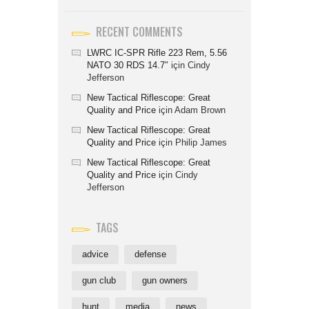
RECENT COMMENTS
LWRC IC-SPR Rifle 223 Rem, 5.56
NATO 30 RDS 14.7″
için
Cindy
Jefferson
New Tactical Riflescope: Great
Quality and Price
için
Adam Brown
New Tactical Riflescope: Great
Quality and Price
için
Philip James
New Tactical Riflescope: Great
Quality and Price
için
Cindy
Jefferson
TAGS
advice
defense
gun club
gun owners
hunt
media
news