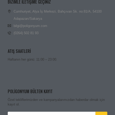
BIZIMLE ILETIŞIME GEÇINIZ
Cumhuriyet, Alya İş Merkezi, Bahçıvan Sk. no:81/A, 54100
Adapazarı/Sakarya
bilgi@poligonyum.com
(0264) 502 81 93
ATIŞ SAATLERI
Haftanın her günü: 11:00 – 23:00.
POLIGONYUM BÜLTEN KAYIT
Özel tekliflerimizden ve kampanyalarımızdan haberdar olmak için
kayıt ol.