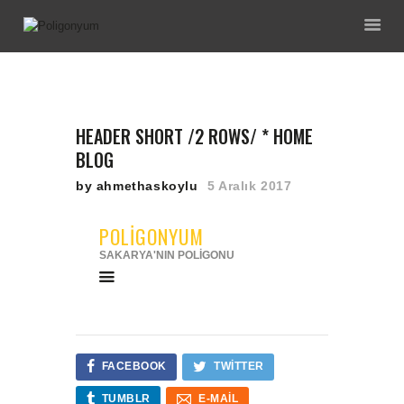
ANA SAYFA
HEADER SHORT /2 ROWS/ * HOME
HAKKIMIZDA
BLOG
EĞITIMLERIMIZ
by ahmethaskoylu
5 Aralık 2017
ENVANTERIMIZ
GALERI
POLİGONYUM
İNDIRIMLI
SAKARYA'NIN POLİGONU
PAKETLERIMIZ
İLETIŞIM
FACEBOOK
TWITTER
TUMBLR
E-MAIL