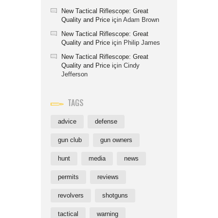
New Tactical Riflescope: Great
Quality and Price
için
Adam Brown
New Tactical Riflescope: Great
Quality and Price
için
Philip James
New Tactical Riflescope: Great
Quality and Price
için
Cindy
Jefferson
TAGS
advice
defense
gun club
gun owners
hunt
media
news
permits
reviews
revolvers
shotguns
tactical
warning