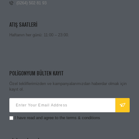
(0264) 502 81 93
ATIŞ SAATLERI
Haftanın her günü: 11:00 – 23:00.
POLIGONYUM BÜLTEN KAYIT
Özel tekliflerimizden ve kampanyalarımızdan haberdar olmak için
kayıt ol.
I have read and agree to the terms & conditions