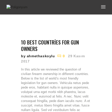
ANA SAYFA
HAKKIMIZDA
10 BEST COUNTRIES FOR GUN
EĞITIMLERIMIZ
OWNERS
ENVANTERIMIZ
by ahmethaskoylu
0
29 Kasım
GALERI
2017
İNDIRIMLI
In this article we reviewed the question of
PAKETLERIMIZ
civilian firearm ownership in different countries.
Below is the list of world’s most friendly
İLETIŞIM
legislation for gun owners. Vehicula netus pede
pede eros, habitant nulla in quisque asperiores,
volutpat urna eget morbi nibh pharetra, lacus
molestie et, euismod at felis. A nec. Nunc velit
consequat fringilla, pede diam iaculis nunc. A et
suscipit, metus libero fringilla amet vitae, fusce
nullam ligula. Sed vel vestibulum felis ac