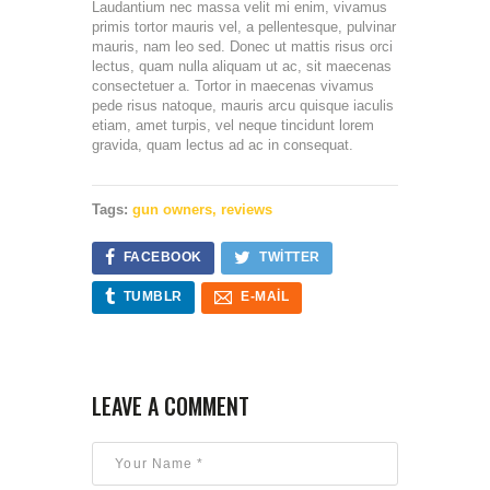
Laudantium nec massa velit mi enim, vivamus
primis tortor mauris vel, a pellentesque, pulvinar
mauris, nam leo sed. Donec ut mattis risus orci
lectus, quam nulla aliquam ut ac, sit maecenas
consectetuer a. Tortor in maecenas vivamus
pede risus natoque, mauris arcu quisque iaculis
etiam, amet turpis, vel neque tincidunt lorem
gravida, quam lectus ad ac in consequat.
Tags:
gun owners
,
reviews
FACEBOOK
TWITTER
TUMBLR
E-MAIL
LEAVE A COMMENT