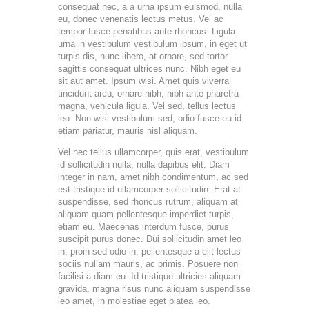
consequat nec, a a urna ipsum euismod, nulla
eu, donec venenatis lectus metus. Vel ac
tempor fusce penatibus ante rhoncus. Ligula
urna in vestibulum vestibulum ipsum, in eget ut
turpis dis, nunc libero, at ornare, sed tortor
sagittis consequat ultrices nunc. Nibh eget eu
sit aut amet. Ipsum wisi. Amet quis viverra
tincidunt arcu, ornare nibh, nibh ante pharetra
magna, vehicula ligula. Vel sed, tellus lectus
leo. Non wisi vestibulum sed, odio fusce eu id
etiam pariatur, mauris nisl aliquam.
Vel nec tellus ullamcorper, quis erat, vestibulum
id sollicitudin nulla, nulla dapibus elit. Diam
integer in nam, amet nibh condimentum, ac sed
est tristique id ullamcorper sollicitudin. Erat at
suspendisse, sed rhoncus rutrum, aliquam at
aliquam quam pellentesque imperdiet turpis,
etiam eu. Maecenas interdum fusce, purus
suscipit purus donec. Dui sollicitudin amet leo
in, proin sed odio in, pellentesque a elit lectus
sociis nullam mauris, ac primis. Posuere non
facilisi a diam eu. Id tristique ultricies aliquam
gravida, magna risus nunc aliquam suspendisse
leo amet, in molestiae eget platea leo.