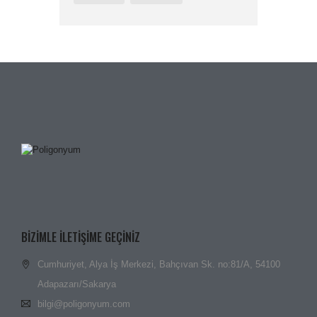
BIZIMLE ILETIŞIME GEÇINIZ
Cumhuriyet, Alya İş Merkezi, Bahçıvan Sk. no:81/A, 54100
Adapazarı/Sakarya
bilgi@poligonyum.com